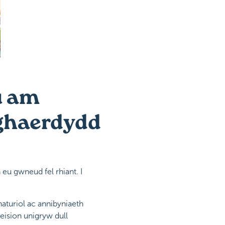
u am
Nghaerdydd
eu gwneud fel rhiant. I
naturiol ac annibyniaeth
eision unigryw dull