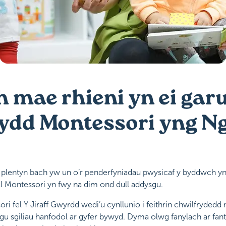
h mae rhieni yn ei gar
eydd Montessori yng 
ch plentyn bach yw un o’r penderfyniadau pwysicaf y byddwch yn 
l Montessori yn fwy na dim ond dull addysgu.
 fel Y Jiraff Gwyrdd wedi’u cynllunio i feithrin chwilfrydedd 
ygu sgiliau hanfodol ar gyfer bywyd. Dyma olwg fanylach ar fant