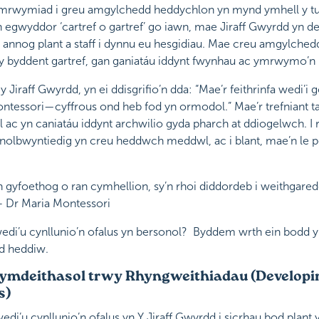
 ymrwymiad i greu amgylchedd heddychlon yn mynd ymhell y tu 
n egwyddor ‘cartref o gartref’ go iawn, mae Jiraff Gwyrdd yn d
yn annog plant a staff i dynnu eu hesgidiau. Mae creu amgylchedd
l y byddent gartref, gan ganiatáu iddynt fwynhau ac ymrwymo’n l
y Jiraff Gwyrdd, yn ei ddisgrifio’n dda: “Mae’r feithrinfa wedi
l Montessori—cyffrous ond heb fod yn ormodol.” Mae’r trefniant 
l ac yn caniatáu iddynt archwilio gyda pharch at ddiogelwch. 
lbwyntiedig yn creu heddwch meddwl, ac i blant, mae’n le p
n gyfoethog o ran cymhellion, sy’n rhoi diddordeb i weithgare
 – Dr Maria Montessori
di’u cynllunio’n ofalus yn bersonol? Byddem wrth ein bodd 
d heddiw.
Cymdeithasol trwy Rhyngweithiadau (Developin
s)
di’u cynllunio’n ofalus yn Y Jiraff Gwyrdd i sicrhau bod plant