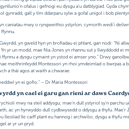
 gynllunio’n ofalus i gefnogi eu dysgu a’u datblygiad. Gyda chymh
ol gynradd, gall y tîm ddarparu sylw a gofal unigol i bob plent
 caniatáu mwy o ryngweithio ystyrlon, cymorth wedi’i deilw
 ffynnu.
f Gwyrdd, yn gweld hyn yn brofiadau ei phlant, gan nodi: “Ni allw
” Yn yr un modd, mae Nia Jones yn rhannu sut y llwyddodd ei m
 ffynnu a dysgu cymaint yn ystod ei amser yno.” Drwy ganolbw
mae meithrinfeydd Montessori yn rhoi ymdeimlad o bwrpas a bod
ch a thái agos at waith a chwarae.
 meddwl yn ei gofio.” – Dr Maria Montessori
Gwyrdd yn cael ei garu gan rieni ar daws Caerdy
ychioli mwy na steil addysgu; mae’n dull ystyriol sy’n parchu 
eth, ac yn hyrwyddo dull cydbwysedd o ddysgu a thyfu. Mae’r J
u lleoliad lle caiff plant eu hannog i archwilio, dysgu a thyfu
gel ar yr un pryd.