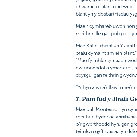
chwarae i’r plant ond wedi’i
blant yn y dosbarthiadau ysg
Mae’r cymhareb uwch hon yn
meithrin lle gall pob plentyn
Mae Katie, rhiant yn Y Jiraf
ofalu cymaint am ein plant.
“Mae fy mhlentyn bach wedi
gwirioneddol a ymarferol, 
ddysgu, gan feithrin gwydnw
“Yr hyn a wna’r llaw, mae’r
7. Pam fod y Jiraff 
Mae dull Montessori yn cynr
meithrin hyder ac annibynia
o’r gwerthoedd hyn, gan gre
teimlo’n gyffrous ac yn ddio