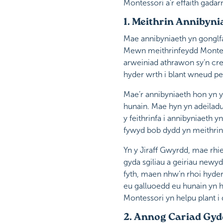
Montessori a’r effaith gadar
1. Meithrin Annibyn
Mae annibyniaeth yn gonglfa
Mewn meithrinfeydd Montess
arweiniad athrawon sy’n cr
hyder wrth i blant wneud pe
Mae’r annibyniaeth hon yn 
hunain. Mae hyn yn adeilad
y feithrinfa i annibyniaeth
fywyd bob dydd yn meithrin
Yn y Jiraff Gwyrdd, mae rhi
gyda sgiliau a geiriau newy
fyth, maen nhw’n rhoi hyder
eu galluoedd eu hunain yn 
Montessori yn helpu plant i
2. Annog Cariad Gydo