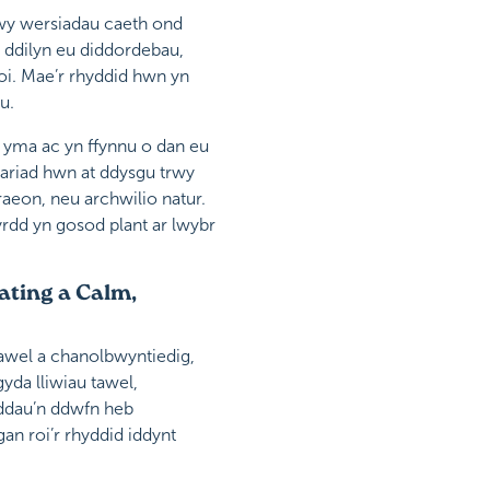
rwy wersiadau caeth ond
 ddilyn eu diddordebau,
oi. Mae’r rhyddid hwn yn
u.
n yma ac yn ffynnu o dan eu
ariad hwn at ddysgu trwy
raeon, neu archwilio natur.
yrdd yn gosod plant ar lwybr
ating a Calm,
awel a chanolbwyntiedig,
gyda lliwiau tawel,
eddau’n ddwfn heb
an roi’r rhyddid iddynt