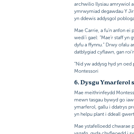
archwilio llysiau amrywiol a
ymrwymiad degawdau Y Jiraf
yn ddewis addysgol pobloga
Mae Carrie, a fu’n anfon ei p
wedi’i gael: “Mae’r staff yn
dyfu a ffynnu.” Drwy ofalu
datblygiad cyflawn, gan roi’r
“Nid yw addysg hyd yn oed pl
Montessori
6. Dysgu Ymarferol 
Mae meithrinfeydd Montessor
mewn tasgau bywyd go iawn 
ymarferol, gallu i ddatrys 
yn helpu plant i ddeall gwer
Mae ystafelloedd chwarae pe
ysgafn, gyda chyfleoedd i 