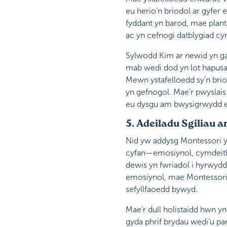
eu herio’n briodol ar gyfer 
fyddant yn barod, mae plant 
ac yn cefnogi datblygiad c
Sylwodd Kim ar newid yn ga
mab wedi dod yn lot hapusa
Mewn ystafelloedd sy’n brio
yn gefnogol. Mae’r pwyslais
eu dysgu am bwysigrwydd e
5. Adeiladu Sgiliau 
Nid yw addysg Montessori yn
cyfan—emosiynol, cymdeitha
dewis yn fwriadol i hyrwyd
emosiynol, mae Montessori y
sefyllfaoedd bywyd.
Mae’r dull holistaidd hwn y
gyda phrif brydau wedi’u pa