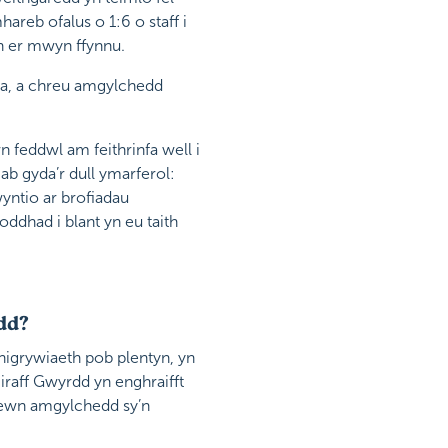
areb ofalus o 1:6 o staff i
yn er mwyn ffynnu.
ra, a chreu amgylchedd
n feddwl am feithrinfa well i
ab gyda’r dull ymarferol:
yntio ar brofiadau
dhad i blant yn eu taith
dd?
unigrywiaeth pob plentyn, yn
iraff Gwyrdd yn enghraifft
 mewn amgylchedd sy’n