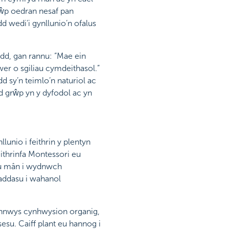
grŵp oedran nesaf pan
d wedi’i gynllunio’n ofalus
dd, gan rannu: “Mae ein
r o sgiliau cymdeithasol.”
 sy’n teimlo’n naturiol ac
d grŵp yn y dyfodol ac yn
unio i feithrin y plentyn
ithrinfa Montessori eu
au mân i wydnwch
 addasu i wahanol
cynnwys cynhwysion organig,
su. Caiff plant eu hannog i