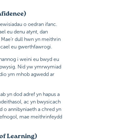
nfidence)
ewisiadau o oedran ifanc.
el eu denu atynt, dan
 Mae’r dull hwn yn meithrin
 cael eu gwerthfawrogi.
 hannog i weini eu bwyd eu
yd pwysig. Nid yw ymrwymiad
eiddio ym mhob agwedd ar
mab yn dod adref yn hapus a
mdeithasol, ac yn bwysicach
d o annibyniaeth a chred yn
cefnogol, mae meithrinfeydd
of Learning)