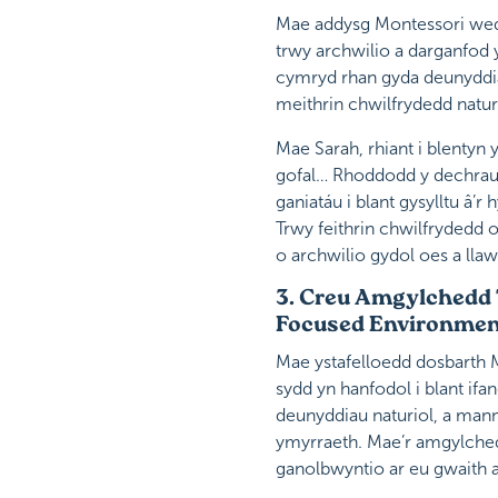
Mae addysg Montessori wedi
trwy archwilio a darganfod 
cymryd rhan gyda deunyddiau
meithrin chwilfrydedd natur
Mae Sarah, rhiant i blentyn
gofal… Rhoddodd y dechrau 
ganiatáu i blant gysylltu â
Trwy feithrin chwilfrydedd 
o archwilio gydol oes a lla
3. Creu Amgylchedd 
Focused Environment
Mae ystafelloedd dosbarth 
sydd yn hanfodol i blant ifa
deunyddiau naturiol, a man
ymyrraeth. Mae’r amgylchedd
ganolbwyntio ar eu gwaith 