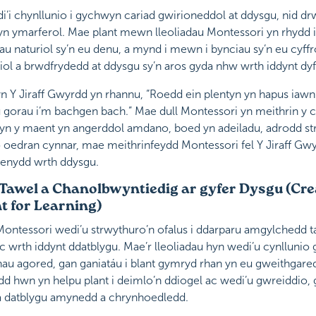
’i chynllunio i gychwyn cariad gwirioneddol at ddysgu, nid d
yn ymarferol. Mae plant mewn lleoliadau Montessori yn rhydd i
 naturiol sy’n eu denu, a mynd i mewn i bynciau sy’n eu cyffr
iol a brwdfrydedd at ddysgu sy’n aros gyda nhw wrth iddynt dyf
 yn Y Jiraff Gwyrdd yn rhannu, “Roedd ein plentyn yn hapus iaw
gorau i’m bachgen bach.” Mae dull Montessori yn meithrin y c
’r hyn y maent yn angerddol amdano, boed yn adeiladu, adrodd st
o oedran cynnar, mae meithrinfeydd Montessori fel Y Jiraff Gw
wenydd wrth ddysgu.
Tawel a Chanolbwyntiedig ar gyfer Dysgu (Cre
 for Learning)
Montessori wedi’u strwythuro’n ofalus i ddarparu amgylchedd t
nc wrth iddynt ddatblygu. Mae’r lleoliadau hyn wedi’u cynllunio 
nau agored, gan ganiatáu i blant gymryd rhan yn eu gweithgar
 hwn yn helpu plant i deimlo’n ddiogel ac wedi’u gwreiddio, g
a datblygu amynedd a chrynhoedledd.