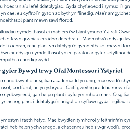
eu hoedran a’u lefel ddatblygiad. Gyda chyfleoedd i symud i’r 
yn cael eu cyffroi’n gyson ac byth yn flinedig. Mae’r amgylched
ymdeithasol plant mewn sawl ffordd.
lluadau cymdeithasol ei mab ers i’w blant ymuno Y Jiraff Gwyr
ch o fewn grwpiau ers iddo ddechrau… Maen nhw’n ddysgu lawe
dol i oedran, mae plant yn datblygu’n gymdeithasol mewn ffordd
 hwn ar ddysgu cymdeithasol yn eu paratoi ar gyfer sefyllfaoed
mpathi a caredigrwydd.
ar gyfer Bywyd trwy Ofal Montessori Ystyriol
 canolbwyntio ar sgiliau academaidd yn unig; mae wedi’i chynll
sol, corfforol, ac yn ysbrydol. Caiff gweithgareddau mewn fe
do cydbwysedd, gan helpu plant i dyfu ym mhob maes. O sgili
n annog plant i ddatblygu’n unigolion cyflawn gyda’r sgiliau i
n ymestyn i faeth hefyd. Mae bwydlen tymhorol y feithrinfa’n 
ratoi heb halen ychwanegol a chacennau heb siwgr wedi’u prose