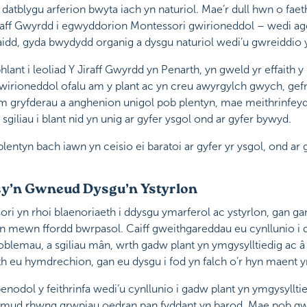
 datblygu arferion bwyta iach yn naturiol. Mae’r dull hwn o fa
f Gwyrdd i egwyddorion Montessori gwirioneddol – wedi agor 
idd, gyda bwydydd organig a dysgu naturiol wedi’u gwreiddio
hlant i leoliad Y Jiraff Gwyrdd yn Penarth, yn gweld yr effaith y
 gwirioneddol ofalu am y plant ac yn creu awyrgylch gwych, gefn
 am gryfderau a anghenion unigol pob plentyn, mae meithrinfey
 sgiliau i blant nid yn unig ar gyfer ysgol ond ar gyfer bywyd.
entyn bach iawn yn ceisio ei baratoi ar gyfer yr ysgol, ond ar
sy’n Gwneud Dysgu’n Ystyrlon
i yn rhoi blaenoriaeth i ddysgu ymarferol ac ystyrlon, gan gan
mewn ffordd bwrpasol. Caiff gweithgareddau eu cynllunio i d
problemau, a sgiliau mân, wrth gadw plant yn ymgysylltiedig ac 
th eu hymdrechion, gan eu dysgu i fod yn falch o’r hyn maent yn
nodol y feithrinfa wedi’u cynllunio i gadw plant yn ymgysylltie
symud rhwng grwpiau oedran pan fyddant yn barod. Mae pob gw