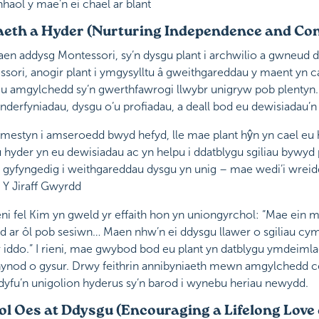
nhaol y mae’n ei chael ar blant
iaeth a Hyder (Nurturing Independence and Co
en addysg Montessori, sy’n dysgu plant i archwilio a gwneud d
ori, anogir plant i ymgysylltu â gweithgareddau y maent yn ca
eu amgylchedd sy’n gwerthfawrogi llwybr unigryw pob plentyn.
nderfyniadau, dysgu o’u profiadau, a deall bod eu dewisiadau’n
ymestyn i amseroedd bwyd hefyd, lle mae plant hŷn yn cael eu
u hyder yn eu dewisiadau ac yn helpu i ddatblygu sgiliau byw
 yn gyfyngedig i weithgareddau dysgu yn unig – mae wedi’i wr
 Y Jiraff Gwyrdd
eni fel Kim yn gweld yr effaith hon yn uniongyrchol: “Mae ein 
dd ar ôl pob sesiwn… Maen nhw’n ei ddysgu llawer o sgiliau cy
 iddo.” I rieni, mae gwybod bod eu plant yn datblygu ymdeimla
hynod o gysur. Drwy feithrin annibyniaeth mewn amgylchedd 
 dyfu’n unigolion hyderus sy’n barod i wynebu heriau newydd.
l Oes at Ddysgu (Encouraging a Lifelong Love 