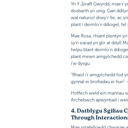
Yn Y Jjiraff Gwyrdd, mae’r
dosbarth yn unig. Gan ddily
wal naturiol drwy’r lle, ac 
plant i deimlo’n ddiogel, fe
Mae Rosa, rhiant plentyn yn 
sy’n siarad yn glir at ddul
helpu blant deimlo’n ddioge
plant mewn amgylchedd cano
i’w dysgu.
“Rhaid i’r amgylchedd fod y
gynnal ei brofiadau ei hun”
Hoffech weld ein mannau we
Archebwch apwyntiad i wel
4. Datblygu Sgiliau 
Through Interaction
Mae ystafelloedd chwarae we