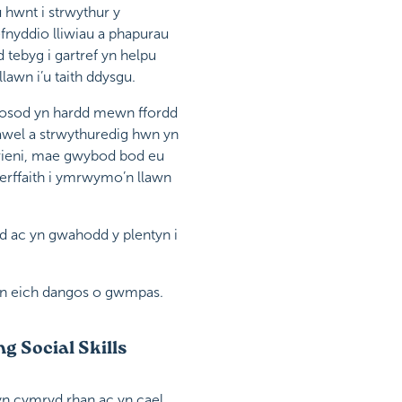
hwnt i strwythur y
efnyddio lliwiau a phapurau
 tebyg i gartref yn helpu
lawn i’u taith ddysgu.
’i gosod yn hardd mewn ffordd
tawel a strwythuredig hwn yn
I rieni, mae gwybod bod eu
erffaith i ymrwymo’n llawn
dd ac yn gwahodd y plentyn i
yn eich dangos o gwmpas.
g Social Skills
 yn cymryd rhan ac yn cael