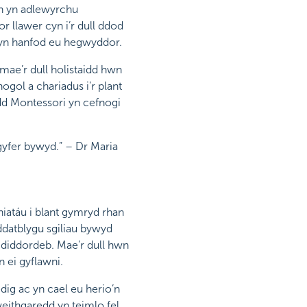
eth yn adlewyrchu
llawer cyn i’r dull ddod
 yn hanfod eu hegwyddor.
 mae’r dull holistaidd hwn
ogol a chariadus i’r plant
dd Montessori yn cefnogi
 gyfer bywyd.” – Dr Maria
iatáu i blant gymryd rhan
datblygu sgiliau bywyd
â diddordeb. Mae’r dull hwn
 ei gyflawni.
dig ac yn cael eu herio’n
eithgaredd yn teimlo fel