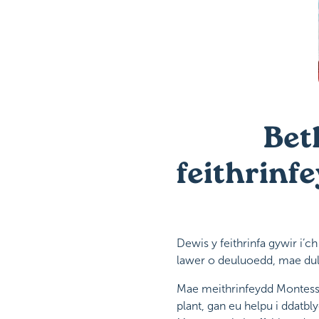
Bet
feithrinf
Dewis y feithrinfa gywir i’
lawer o deuluoedd, mae dul
Mae meithrinfeydd Montessori
plant, gan eu helpu i ddatbl